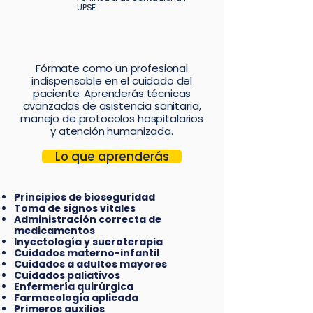
UPSE
Fórmate como un profesional
indispensable en el cuidado del
paciente. Aprenderás técnicas
avanzadas de asistencia sanitaria,
manejo de protocolos hospitalarios
y atención humanizada.
Lo que aprenderás
Principios de bioseguridad
Toma de signos vitales
Administración correcta de
medicamentos
Inyectología y sueroterapia
Cuidados materno-infantil
Cuidados a adultos mayores
Cuidados paliativos
Enfermería quirúrgica
Farmacología aplicada
Primeros auxilios