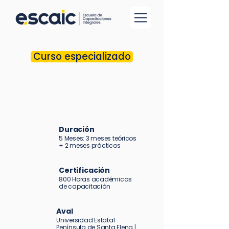
Curso especializado
Auxiliar de
Enfermería
Duración
5 Meses:
3 meses teóricos
+
2 meses prácticos
Certificación
800 Horas académicas
de capacitación
Aval
Universidad Estatal
Península de Santa Elena |