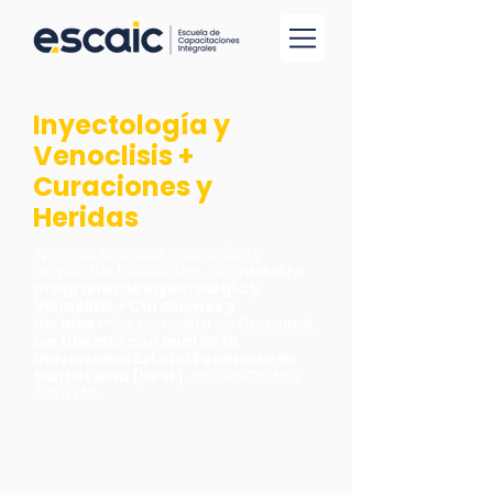
Inyectología y
Venoclisis +
Curaciones y
Heridas
Aprende técnicas esenciales y
amplía tus habilidades con
nuestro
programa de Inyectología y
Venoclisis + Curaciones y
Heridas
más completo en Guayaquil,
certificado con aval de la
Universidad Estatal Península de
Santa Elena (UPSE).
INSCRIPCIONES
ABIERTAS.